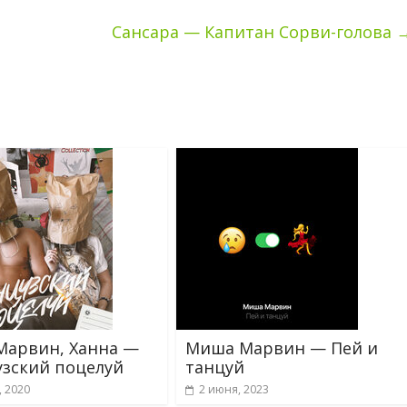
Сансара — Капитан Сорви-голова
арвин, Ханна —
Миша Марвин — Пей и
зский поцелуй
танцуй
, 2020
2 июня, 2023