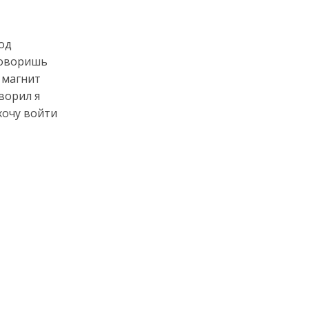
вод
 говоришь
 магнит
оворил я
хочу войти