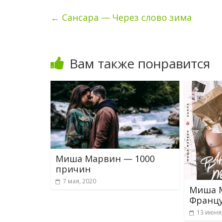
←
Сансара — Через слово зима
Вам также понравится
Миша Марвин — 1000
причин
7 мая, 2020
Миша М
Францу
13 июня