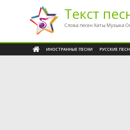
Перейти
Текст пес
к
содержимому
Слова песен Хиты Музыка О
ИНОСТРАННЫЕ ПЕСНИ
РУССКИЕ ПЕС