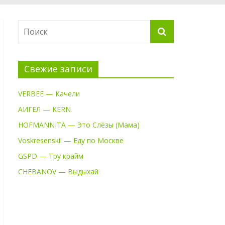
Свежие записи
VERBEE — Качели
АИГЕЛ — KERN
HOFMANNITA — Это Слёзы (Мама)
Voskresenskii — Еду по Москве
GSPD — Тру крайм
CHEBANOV — Выдыхай