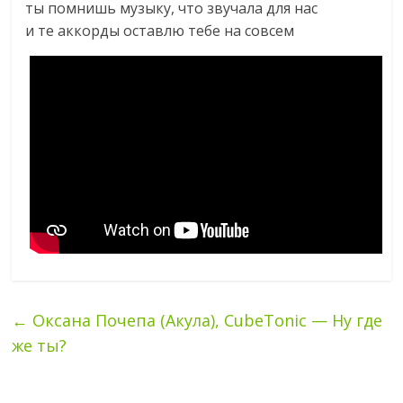
ты помнишь музыку, что звучала для нас
и те аккорды оставлю тебе на совсем
←
Оксана Почепа (Акула), CubeTonic — Ну где
же ты?