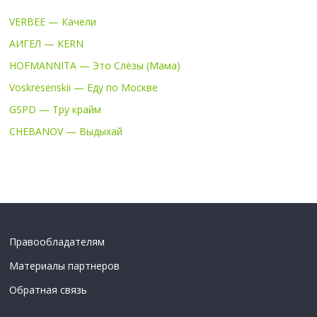
VERBEE — Качели
АИГЕЛ — KERN
HOFMANNITA — Это Слёзы (Мама)
Voskresenskii — Еду по Москве
GSPD — Тру крайм
CHEBANOV — Выдыхай
Правообладателям
Материалы партнеров
Обратная связь