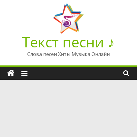
Перейти
к
содержимому
Текст песни ♪
Слова песен Хиты Музыка Онлайн