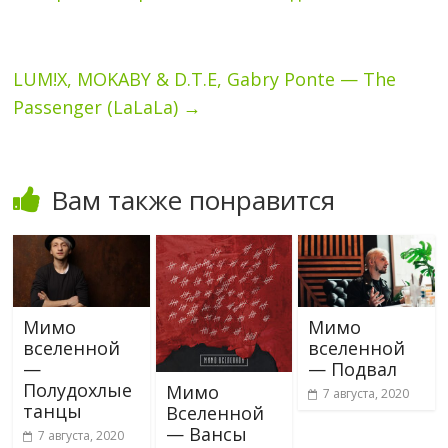
LUM!X, MOKABY & D.T.E, Gabry Ponte — The
Passenger (LaLaLa)
→
Вам также понравится
Мимо
Мимо
вселенной
вселенной
—
— Подвал
Полудохлые
Мимо
7 августа, 2020
танцы
Вселенной
— Вансы
7 августа, 2020