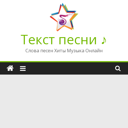
Перейти
к
содержимому
Текст песни ♪
Слова песен Хиты Музыка Онлайн