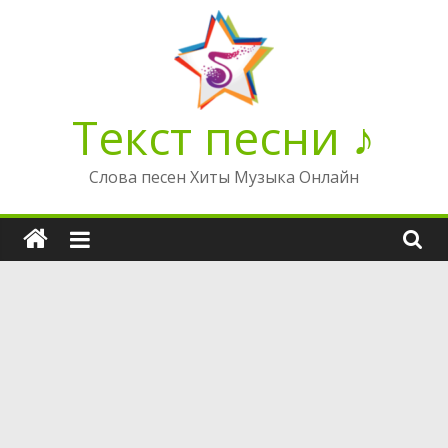
Перейти
к
содержимому
Текст песни ♪
Слова песен Хиты Музыка Онлайн