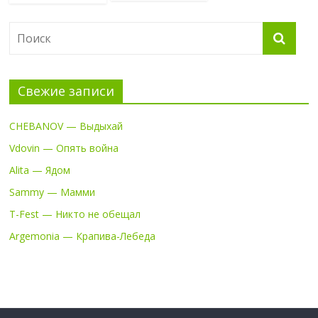
Свежие записи
CHEBANOV — Выдыхай
Vdovin — Опять война
Alita — Ядом
Sammy — Мамми
T-Fest — Никто не обещал
Argemonia — Крапива-Лебеда