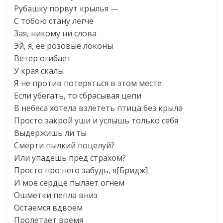
Рубашку порвут крылья —
С тобою стану легче
Зая, никому ни слова
Эй, я, ее розовые локоны
Ветер огибает
У края скалы
Я не против потеряться в этом месте
Если убегать, то сбрасывая цепи
В небеса хотела взлететь птица без крыла
Просто закрой уши и услышь только себя
Выдержишь ли ты
Смерти пылкий поцелуй?
Или упадешь пред страхом?
Просто про него забудь, я[Бридж]
И мое сердце пылает огнем
Ошметки пепла вниз
Остаемся вдвоем
Пролетает время