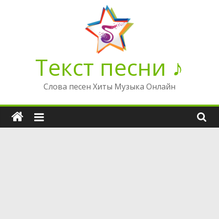
Перейти
к
содержимому
Текст песни ♪
Слова песен Хиты Музыка Онлайн