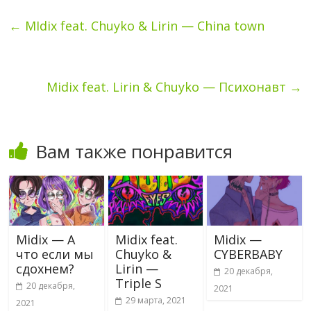
←
MIdix feat. Chuyko & Lirin — China town
Midix feat. Lirin & Chuyko — Психонавт
→
Вам также понравится
Midix — А
Midix feat.
Midix —
что если мы
Chuyko &
CYBERBABY
сдохнем?
Lirin —
20 декабря,
Triple S
20 декабря,
2021
29 марта, 2021
2021