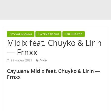
Русская музыка
Русские песни
Рэп Хип-хоп
Midix feat. Chuyko & Lirin
— Frnxx
29 марта, 2021
Midix
Слушать Midix feat. Chuyko & Lirin —
Frnxx