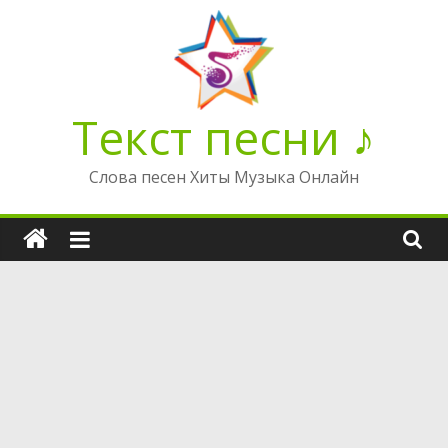
Перейти
к
содержимому
Текст песни ♪
Слова песен Хиты Музыка Онлайн