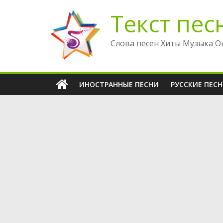
Перейти
Текст пес
к
содержимому
Слова песен Хиты Музыка О
ИНОСТРАННЫЕ ПЕСНИ
РУССКИЕ ПЕС