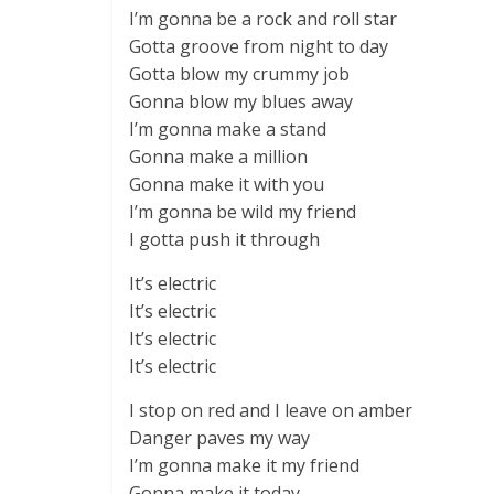
I’m gonna be a rock and roll star
Gotta groove from night to day
Gotta blow my crummy job
Gonna blow my blues away
I’m gonna make a stand
Gonna make a million
Gonna make it with you
I’m gonna be wild my friend
I gotta push it through
It’s electric
It’s electric
It’s electric
It’s electric
I stop on red and I leave on amber
Danger paves my way
I’m gonna make it my friend
Gonna make it today