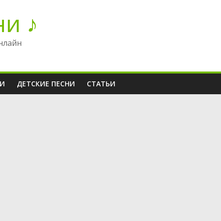
ни ♪
нлайн
НИ
ДЕТСКИЕ ПЕСНИ
СТАТЬИ