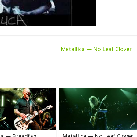
Metallica — No Leaf Clover
ca — Breadfan
Metallica — No Leaf Clover