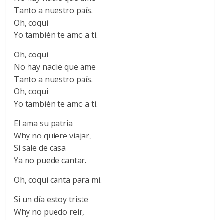
Tanto a nuestro país.
Oh, coqui
Yo también te amo a ti.
Oh, coqui
No hay nadie que ame
Tanto a nuestro país.
Oh, coqui
Yo también te amo a ti.
El ama su patria
Why no quiere viajar,
Si sale de casa
Ya no puede cantar.
Oh, coqui canta para mi.
Si un día estoy triste
Why no puedo reír,