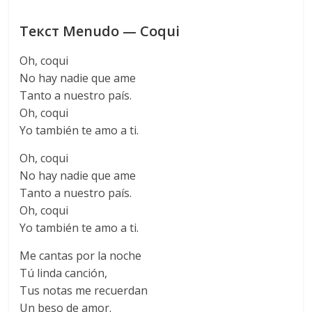
Текст Menudo — Coqui
Oh, coqui
No hay nadie que ame
Tanto a nuestro país.
Oh, coqui
Yo también te amo a ti.
Oh, coqui
No hay nadie que ame
Tanto a nuestro país.
Oh, coqui
Yo también te amo a ti.
Me cantas por la noche
Tú linda canción,
Tus notas me recuerdan
Un beso de amor.