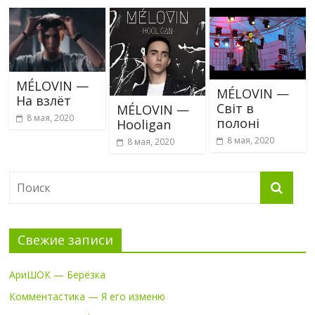
MÉLOVIN —
MÉLOVIN —
На взлёт
Світ в
MÉLOVIN —
8 мая, 2020
полоні
Hooligan
8 мая, 2020
8 мая, 2020
Свежие записи
АриШОК — Берёзка
Комментастика — Я его изменю