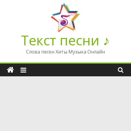
Перейти
к
содержимому
Текст песни ♪
Слова песен Хиты Музыка Онлайн