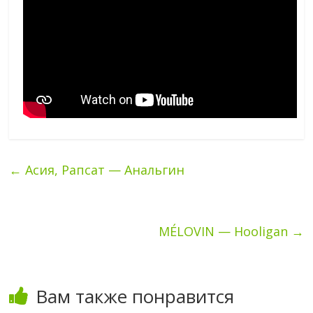
←
Асия, Рапсат — Анальгин
MÉLOVIN — Hooligan
→
Вам также понравится