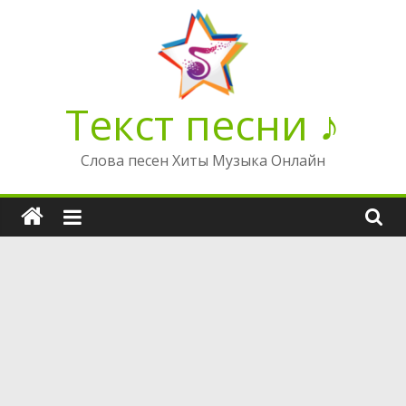
Перейти
к
содержимому
Текст песни ♪
Слова песен Хиты Музыка Онлайн