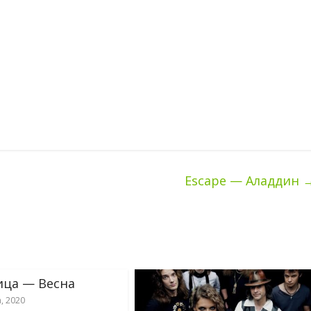
Escape — Аладдин
ца — Весна
, 2020