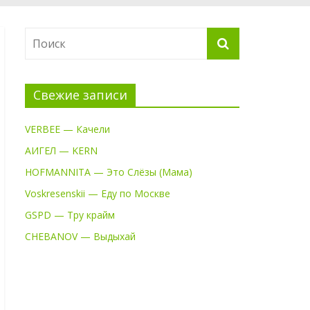
Свежие записи
VERBEE — Качели
АИГЕЛ — KERN
HOFMANNITA — Это Слёзы (Мама)
Voskresenskii — Еду по Москве
GSPD — Тру крайм
CHEBANOV — Выдыхай