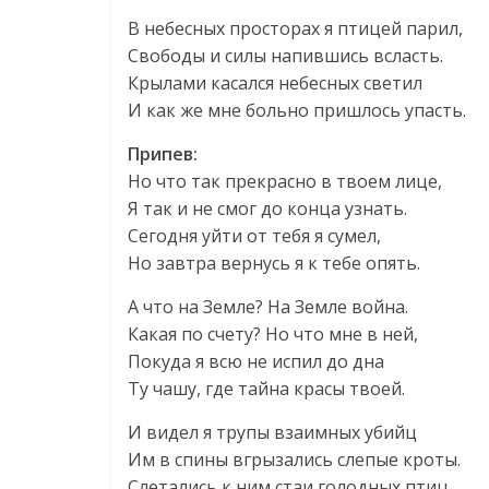
В небесных просторах я птицей парил,
Свободы и силы напившись всласть.
Крылами касался небесных светил
И как же мне больно пришлось упасть.
Припев:
Но что так прекрасно в твоем лице,
Я так и не смог до конца узнать.
Сегодня уйти от тебя я сумел,
Но завтра вернусь я к тебе опять.
А что на Земле? На Земле война.
Какая по счету? Но что мне в ней,
Покуда я всю не испил до дна
Ту чашу, где тайна красы твоей.
И видел я трупы взаимных убийц
Им в спины вгрызались слепые кроты.
Слетались к ним стаи голодных птиц,