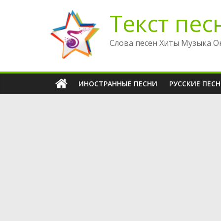
Перейти
Текст пес
к
содержимому
Слова песен Хиты Музыка О
ИНОСТРАННЫЕ ПЕСНИ
РУССКИЕ ПЕС