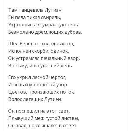
Там танцевала Лутиэн,
Ей пела тихая свирель,
Укрывшись в сумрачную тень
Безмолвно дремлющих дубрав.
Шел Берен от холодных гор,
Исполнен скорби, одинок,
Он устремлял печальный взор,
Во тьму, ища угасший день.
Его укрыл лесной чертог,
И вспыхнул золотой узор
Цветов, пронзающих поток
Волос летящих Лутиэн.
Он поспешил на этот свет,
Плывущий меж густой листвы,
Он звал, но слышался в ответ