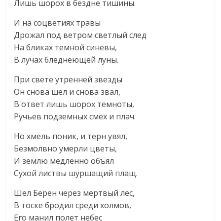
Лишь шорох в бездне тишины.
И на соцветиях травы
Дрожал под ветром светлый след
На бликах темной синевы,
В лучах бледнеющей луны.
При свете утренней звезды
Он снова шел и снова звал,
В ответ лишь шорох темноты,
Ручьев подземных смех и плач.
Но хмель поник, и терн увял,
Безмолвно умерли цветы,
И землю медленно объял
Сухой листвы шуршащий плащ.
Шел Берен через мертвый лес,
В тоске бродил среди холмов,
Его манил полет небес