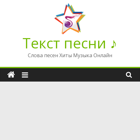
Перейти
к
содержимому
Текст песни ♪
Слова песен Хиты Музыка Онлайн