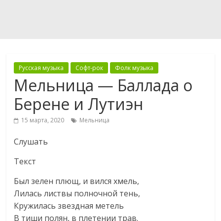
Русская музыка
Софт-рок
Фолк музыка
Мельница — Баллада о
Берене и Лутиэн
15 марта, 2020
Мельница
Слушать
Текст
Был зелен плющ, и вился хмель,
Лилась листвы полночной тень,
Кружилась звездная метель
В тиши полян, в плетении трав.