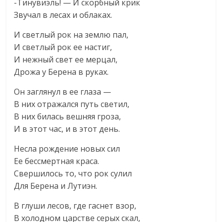
-Тинувиэль! — И скорбный крик
Звучал в лесах и облаках.
И светлый рок на землю пал,
И светлый рок ее настиг,
И нежный свет ее мерцал,
Дрожа у Берена в руках.
Он заглянул в ее глаза —
В них отражался путь светил,
В них билась вешняя гроза,
И в этот час, и в этот день.
Несла рождение новых сил
Ее бессмертная краса.
Свершилось то, что рок сулил
Для Берена и Лутиэн.
В глуши лесов, где гаснет взор,
В холодном царстве серых скал,