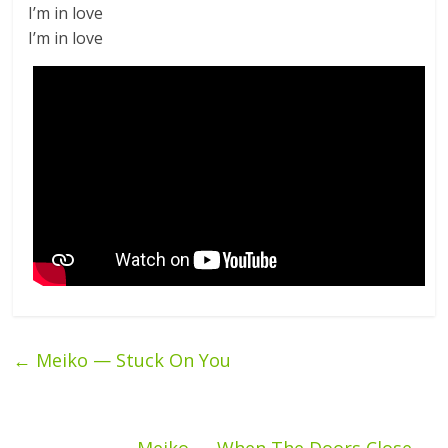
I’m in love
I’m in love
←
Meiko — Stuck On You
Meiko — When The Doors Close
→