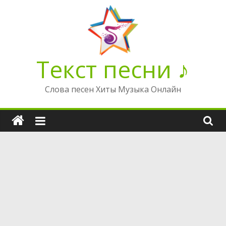
Перейти
к
содержимому
Текст песни ♪
Слова песен Хиты Музыка Онлайн