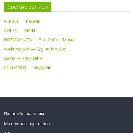
Свежие записи
VERBEE — Качели
АИГЕЛ — KERN
HOFMANNITA — Это Слёзы (Мама)
Voskresenskii — Еду по Москве
GSPD — Тру крайм
CHEBANOV — Выдыхай
Правообладателям
Материалы партнеров