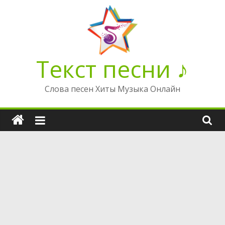
Перейти
к
содержимому
Текст песни ♪
Слова песен Хиты Музыка Онлайн