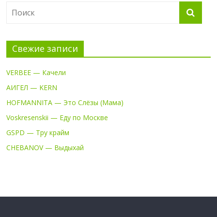
Свежие записи
VERBEE — Качели
АИГЕЛ — KERN
HOFMANNITA — Это Слёзы (Мама)
Voskresenskii — Еду по Москве
GSPD — Тру крайм
CHEBANOV — Выдыхай