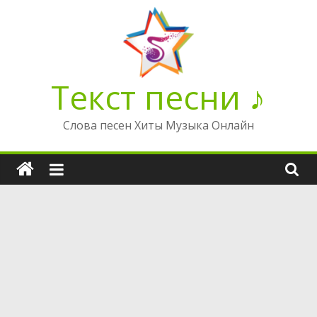
Перейти
к
содержимому
Текст песни ♪
Слова песен Хиты Музыка Онлайн