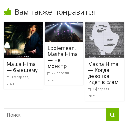
Вам также понравится
Loqiemean,
Masha Hima
— Не
Маша Hima
Masha Hima
монстр
— бывшему
— Когда
27 апреля,
девочка
3 февраля,
2020
идет в слэм
2021
3 февраля,
2021