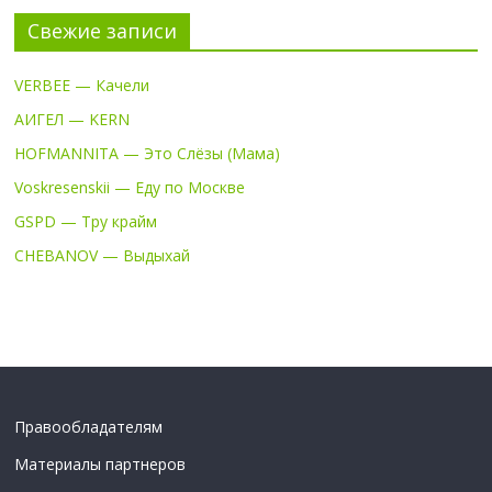
Свежие записи
VERBEE — Качели
АИГЕЛ — KERN
HOFMANNITA — Это Слёзы (Мама)
Voskresenskii — Еду по Москве
GSPD — Тру крайм
CHEBANOV — Выдыхай
Правообладателям
Материалы партнеров