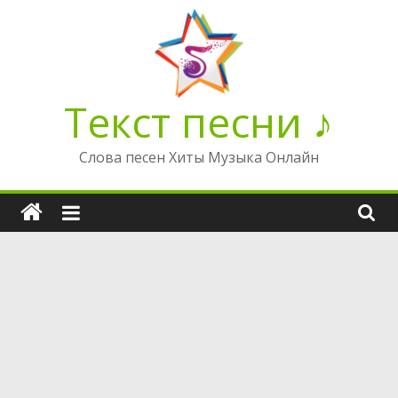
Перейти
к
содержимому
Текст песни ♪
Слова песен Хиты Музыка Онлайн