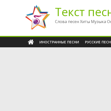
Перейти
Текст пес
к
содержимому
Слова песен Хиты Музыка О
ИНОСТРАННЫЕ ПЕСНИ
РУССКИЕ ПЕС