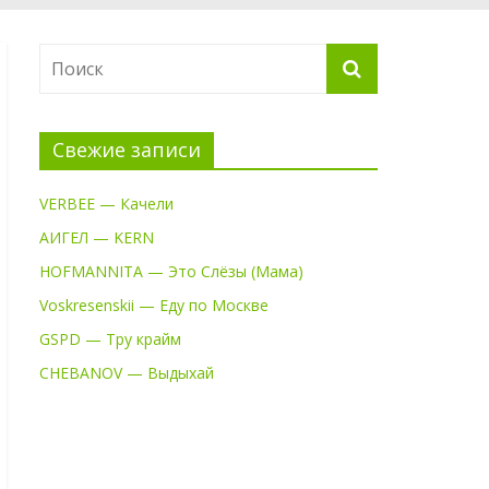
Свежие записи
VERBEE — Качели
АИГЕЛ — KERN
HOFMANNITA — Это Слёзы (Мама)
Voskresenskii — Еду по Москве
GSPD — Тру крайм
CHEBANOV — Выдыхай