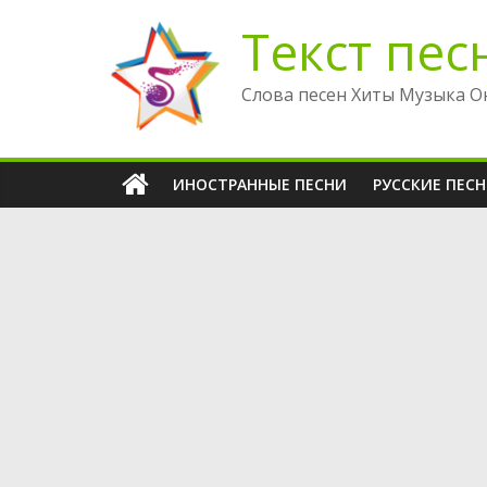
Перейти
Текст пес
к
содержимому
Слова песен Хиты Музыка О
ИНОСТРАННЫЕ ПЕСНИ
РУССКИЕ ПЕС