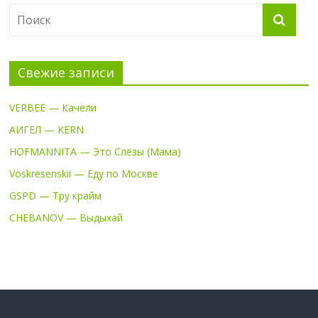
Свежие записи
VERBEE — Качели
АИГЕЛ — KERN
HOFMANNITA — Это Слёзы (Мама)
Voskresenskii — Еду по Москве
GSPD — Тру крайм
CHEBANOV — Выдыхай