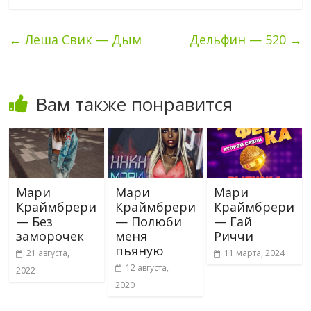
←
Леша Свик — Дым
Дельфин — 520
→
Вам также понравится
Мари
Мари
Мари
Краймбрери
Краймбрери
Краймбрери
— Без
— Полюби
— Гай
заморочек
меня
Риччи
пьяную
21 августа,
11 марта, 2024
12 августа,
2022
2020