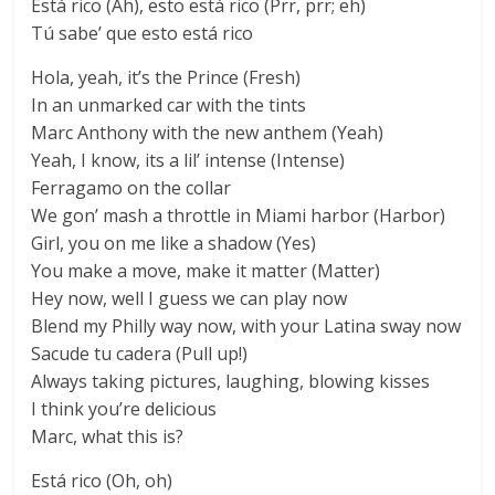
Está rico (Ah), esto está rico (Prr, prr; eh)
Tú sabe’ que esto está rico
Hola, yeah, it’s the Prince (Fresh)
In an unmarked car with the tints
Marc Anthony with the new anthem (Yeah)
Yeah, I know, its a lil’ intense (Intense)
Ferragamo on the collar
We gon’ mash a throttle in Miami harbor (Harbor)
Girl, you on me like a shadow (Yes)
You make a move, make it matter (Matter)
Hey now, well I guess we can play now
Blend my Philly way now, with your Latina sway now
Sacude tu cadera (Pull up!)
Always taking pictures, laughing, blowing kisses
I think you’re delicious
Marc, what this is?
Está rico (Oh, oh)