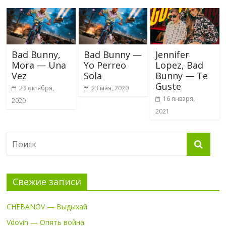
Bad Bunny,
Bad Bunny —
Jennifer
Mora — Una
Yo Perreo
Lopez, Bad
Vez
Sola
Bunny — Te
Guste
23 октября,
23 мая, 2020
16 января,
2020
2021
Свежие записи
CHEBANOV — Выдыхай
Vdovin — Опять война