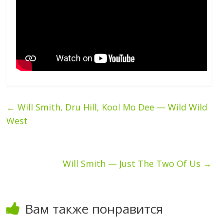
←
Will Smith, Dru Hill, Kool Mo Dee — Wild Wild
West
Will Smith — Just The Two Of Us
→
Вам также понравится