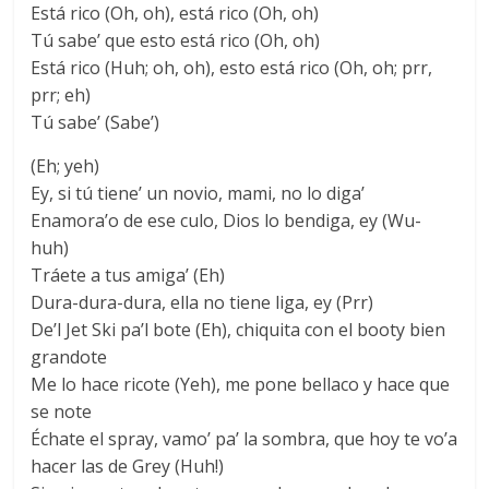
Está rico (Oh, oh), está rico (Oh, oh)
Tú sabe’ que esto está rico (Oh, oh)
Está rico (Huh; oh, oh), esto está rico (Oh, oh; prr,
prr; eh)
Tú sabe’ (Sabe’)
(Eh; yeh)
Ey, si tú tiene’ un novio, mami, no lo diga’
Enamora’o de ese culo, Dios lo bendiga, ey (Wu-
huh)
Tráete a tus amiga’ (Eh)
Dura-dura-dura, ella no tiene liga, ey (Prr)
De’l Jet Ski pa’l bote (Eh), chiquita con el booty bien
grandote
Me lo hace ricote (Yeh), me pone bellaco y hace que
se note
Échate el spray, vamo’ pa’ la sombra, que hoy te vo’a
hacer las de Grey (Huh!)