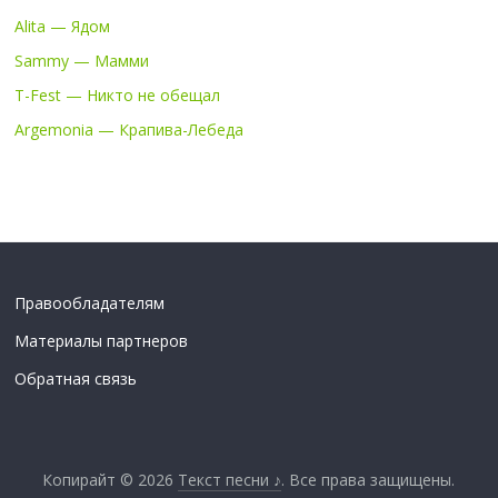
Alita — Ядом
Sammy — Мамми
T-Fest — Никто не обещал
Argemonia — Крапива-Лебеда
Правообладателям
Материалы партнеров
Обратная связь
Копирайт © 2026
Текст песни ♪
. Все права защищены.