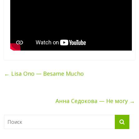
←
Lisa Ono — Besame Mucho
Анна Седокова — Не могу
→