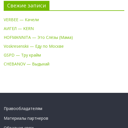
Свежие записи
VERBEE — Качели
АИГЕЛ — KERN
HOFMANNITA — Это Слёзы (Мама)
Voskresenskii — Еду по Москве
GSPD — Тру крайм
CHEBANOV — Выдыхай
Правообладателям
Материалы партнеров
Обратная связь