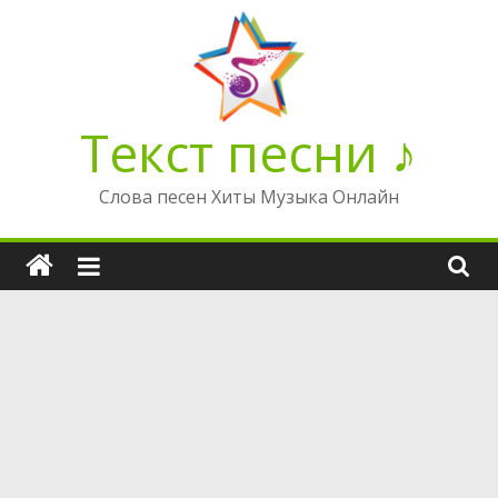
Перейти
к
содержимому
Текст песни ♪
Слова песен Хиты Музыка Онлайн