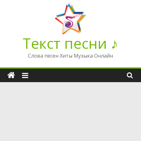
Перейти
к
содержимому
Текст песни ♪
Слова песен Хиты Музыка Онлайн