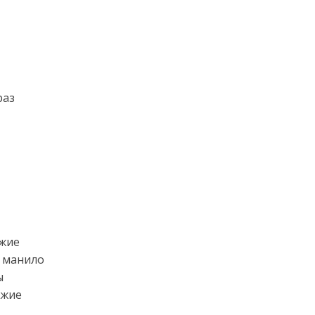
раз
ужие
е манило
ы
ужие