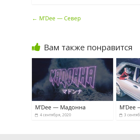
←
M’Dee — Север
Вам также понравится
M’Dee — Мадонна
M’Dee 
4 сентября, 2020
3 сентяб