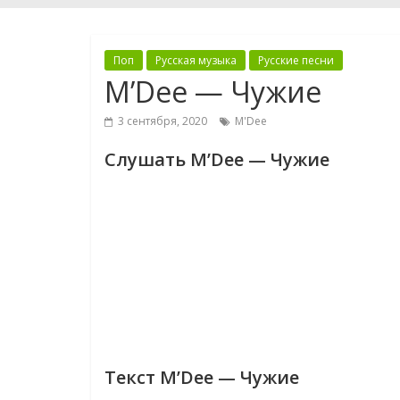
Поп
Русская музыка
Русские песни
M’Dee — Чужие
3 сентября, 2020
M'Dee
Слушать M’Dee — Чужие
Текст M’Dee — Чужие