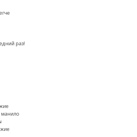
егче
едний раз!
ужие
е манило
ы
ужие