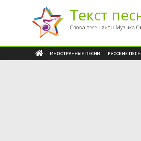
Перейти
Текст пес
к
содержимому
Слова песен Хиты Музыка О
ИНОСТРАННЫЕ ПЕСНИ
РУССКИЕ ПЕС