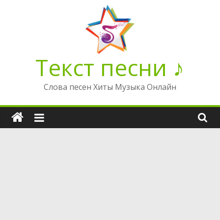
Перейти
к
содержимому
Текст песни ♪
Слова песен Хиты Музыка Онлайн