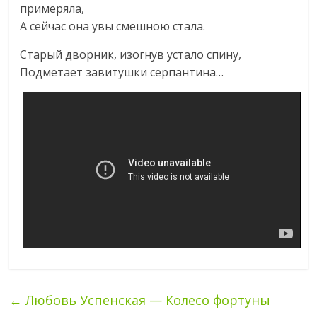
примеряла,
А сейчас она увы смешною стала.
Старый дворник, изогнув устало спину,
Подметает завитушки серпантина…
←
Любовь Успенская — Колесо фортуны