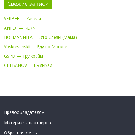
Свежие записи
VERBEE — Качели
АИГЕЛ — KERN
HOFMANNITA — Это Слёзы (Мама)
Voskresenskii — Еду по Москве
GSPD — Тру крайм
CHEBANOV — Выдыхай
Правообладателям
Материалы партнеров
Обратная связь