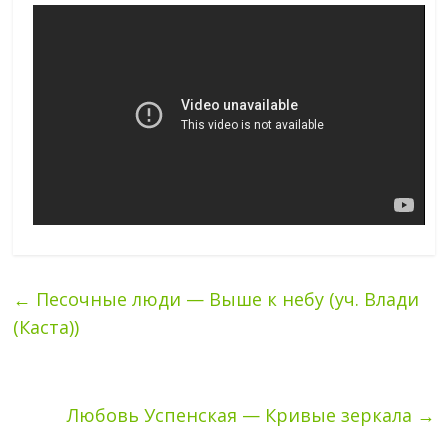
←
Песочные люди — Выше к небу (уч. Влади
(Каста))
Любовь Успенская — Кривые зеркала
→