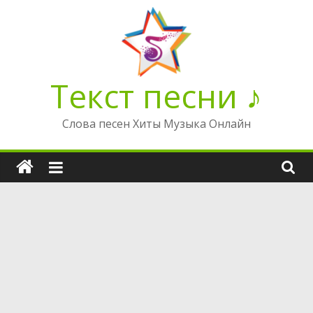
Перейти
к
содержимому
Текст песни ♪
Слова песен Хиты Музыка Онлайн