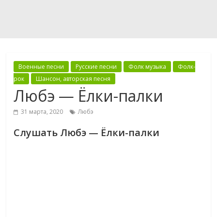
Военные песни
Русские песни
Фолк музыка
Фолк-
рок
Шансон, авторская песня
Любэ — Ёлки-палки
31 марта, 2020
Любэ
Слушать Любэ — Ёлки-палки