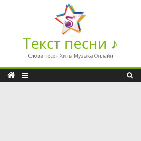
Перейти
к
содержимому
Текст песни ♪
Слова песен Хиты Музыка Онлайн