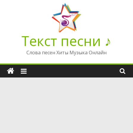
Перейти
к
содержимому
Текст песни ♪
Слова песен Хиты Музыка Онлайн