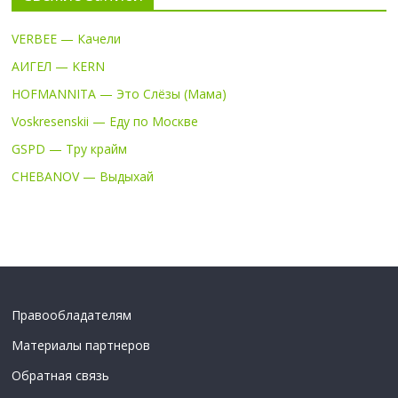
VERBEE — Качели
АИГЕЛ — KERN
HOFMANNITA — Это Слёзы (Мама)
Voskresenskii — Еду по Москве
GSPD — Тру крайм
CHEBANOV — Выдыхай
Правообладателям
Материалы партнеров
Обратная связь