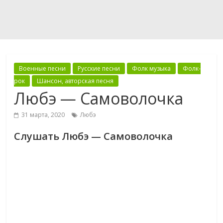
Военные песни
Русские песни
Фолк музыка
Фолк-
рок
Шансон, авторская песня
Любэ — Самоволочка
31 марта, 2020
Любэ
Слушать Любэ — Самоволочка