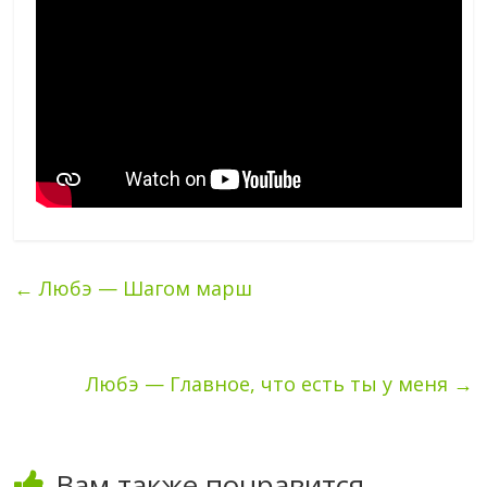
←
Любэ — Шагом марш
Любэ — Главное, что есть ты у меня
→
Вам также понравится