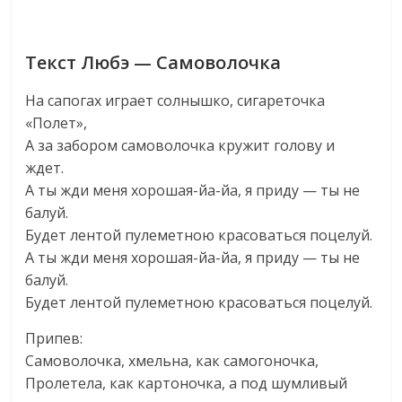
Текст Любэ — Самоволочка
На сапогах играет солнышко, сигареточка
«Полет»,
А за забором самоволочка кружит голову и
ждет.
А ты жди меня хорошая-йа-йа, я приду — ты не
балуй.
Будет лентой пулеметною красоваться поцелуй.
А ты жди меня хорошая-йа-йа, я приду — ты не
балуй.
Будет лентой пулеметною красоваться поцелуй.
Припев:
Самоволочка, хмельна, как самогоночка,
Пролетела, как картоночка, а под шумливый