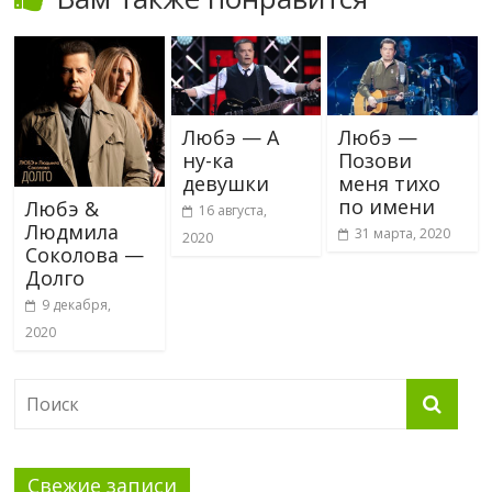
Любэ — А
Любэ —
ну-ка
Позови
девушки
меня тихо
по имени
Любэ &
16 августа,
Людмила
31 марта, 2020
2020
Соколова —
Долго
9 декабря,
2020
Свежие записи