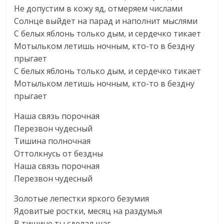
Не допустим в кожу яд, отмеряем числами
Солнце выйдет на парад и наполнит мыслями
С белых яблонь только дым, и сердечко тикает
Мотыльком летишь ночным, кто-то в бездну
прыгает
С белых яблонь только дым, и сердечко тикает
Мотыльком летишь ночным, кто-то в бездну
прыгает
Наша связь порочная
Перезвон чудесный
Тишина полночная
Оттолкнусь от бездны
Наша связь порочная
Перезвон чудесный
Золотые лепестки яркого безумия
Ядовитые ростки, месяц на раздумья
В тишине ты сделал шаг