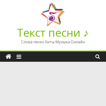
Перейти
к
содержимому
Текст песни ♪
Слова песен Хиты Музыка Онлайн