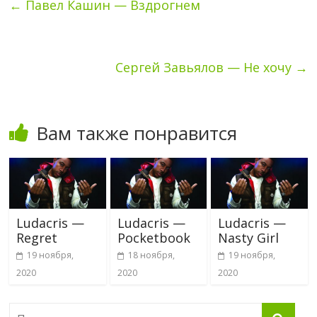
←
Павел Кашин — Вздрогнем
Сергей Завьялов — Не хочу
→
Вам также понравится
Ludacris —
Ludacris —
Ludacris —
Regret
Pocketbook
Nasty Girl
19 ноября,
18 ноября,
19 ноября,
2020
2020
2020