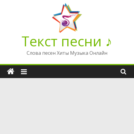
Перейти
к
содержимому
Текст песни ♪
Слова песен Хиты Музыка Онлайн