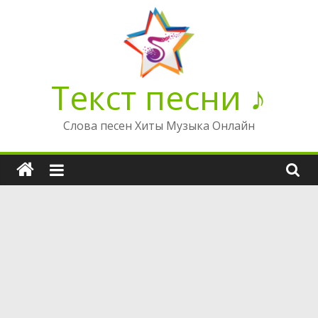
Перейти
к
содержимому
Текст песни ♪
Слова песен Хиты Музыка Онлайн