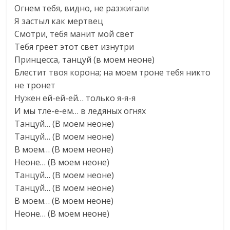
Огнем тебя, видно, не разжигали
Я застыл как мертвец
Смотри, тебя манит мой свет
Тебя греет этот свет изнутри
Принцесса, танцуй (в моем неоне)
Блестит твоя корона; на моем троне тебя никто
не тронет
Нужен ей-ей-ей… только я-я-я
И мы тле-е-ем… в ледяных огнях
Танцуй… (В моем неоне)
Танцуй… (В моем неоне)
В моем… (В моем неоне)
Неоне… (В моем неоне)
Танцуй… (В моем неоне)
Танцуй… (В моем неоне)
В моем… (В моем неоне)
Неоне… (В моем неоне)