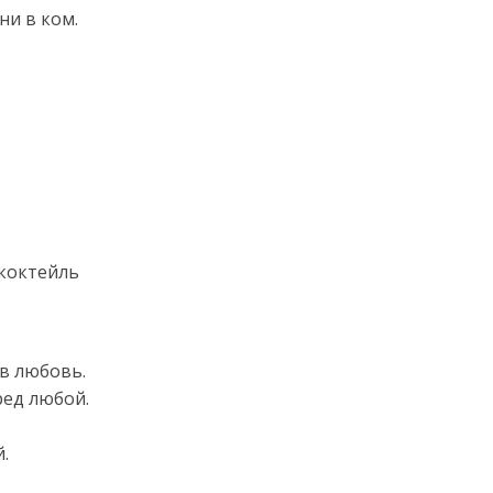
ни в ком.
коктейль
 в любовь.
ред любой.
.