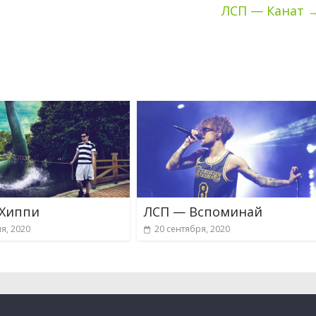
ЛСП — Канат
 Хиппи
ЛСП — Вспоминай
я, 2020
20 сентября, 2020