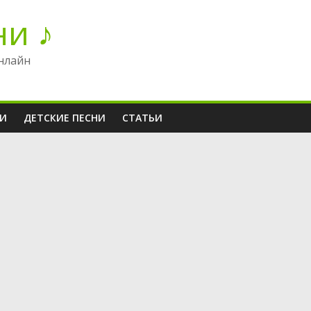
ни ♪
нлайн
НИ
ДЕТСКИЕ ПЕСНИ
СТАТЬИ