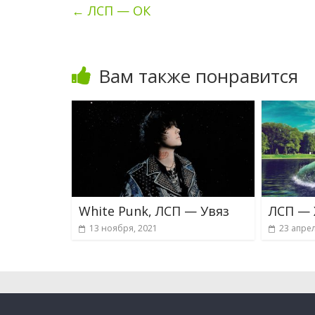
←
ЛСП — ОК
Вам также понравится
White Punk, ЛСП — Увяз
ЛСП —
13 ноября, 2021
23 апрел