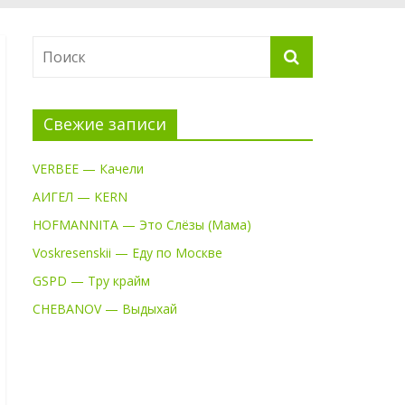
Свежие записи
VERBEE — Качели
АИГЕЛ — KERN
HOFMANNITA — Это Слёзы (Мама)
Voskresenskii — Еду по Москве
GSPD — Тру крайм
CHEBANOV — Выдыхай