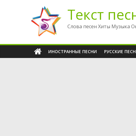
Перейти
Текст пес
к
содержимому
Слова песен Хиты Музыка О
ИНОСТРАННЫЕ ПЕСНИ
РУССКИЕ ПЕС