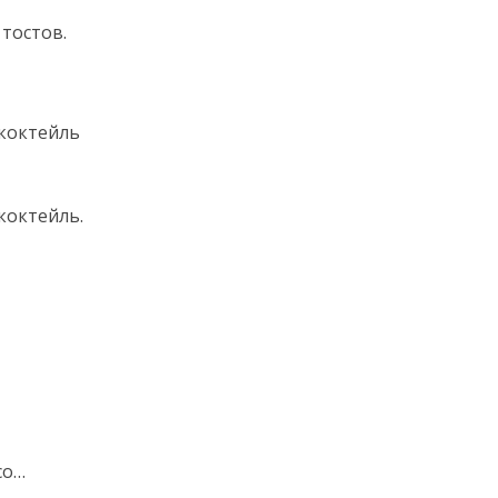
тостов.
коктейль
коктейль.
со…