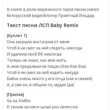
В клипе в роли лирического героя песни снялся
белорусский видеоблогер Приятный Ильдар.
Текст песни ЛСП Baby Remix
[Куплет 1]
Она закрыла инстаграм от меня
Чтоб я не смог за ней следить никогда
И удалила свой ВК навсегда
Теперь не знаю, как мне жить
А, мне предъявил её пацан (бла-бла-бла)
Чтоб я не смел за ней ходить никуда
Бабок очень много у его отца (как и связей)
А, а сам он, в общем-то, мудак (да)
[Припев]
Ха-ха, бэйби
К твоим ногам я сыпал роз лепестки