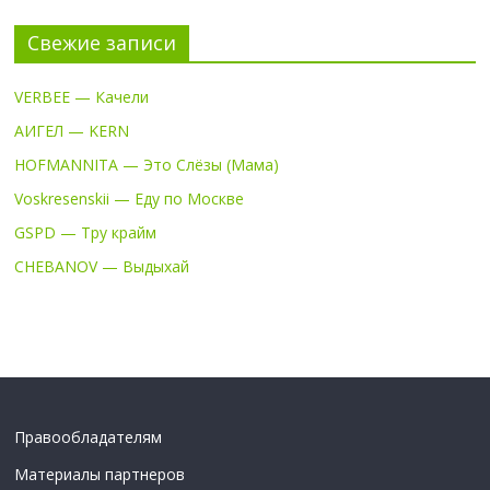
Свежие записи
VERBEE — Качели
АИГЕЛ — KERN
HOFMANNITA — Это Слёзы (Мама)
Voskresenskii — Еду по Москве
GSPD — Тру крайм
CHEBANOV — Выдыхай
Правообладателям
Материалы партнеров