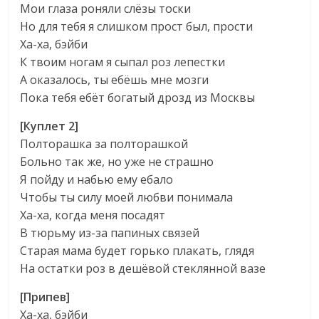
Мои глаза роняли слёзы тоски
Но для тебя я слишком прост был, прости
Ха-ха, бэйби
К твоим ногам я сыпал роз лепестки
А оказалось, ты ебёшь мне мозги
Пока тебя ебёт богатый дрозд из Москвы
[Куплет 2]
Полторашка за полторашкой
Больно так же, но уже не страшно
Я пойду и набью ему ебало
Чтобы ты силу моей любви понимала
Ха-ха, когда меня посадят
В тюрьму из-за папиных связей
Старая мама будет горько плакать, глядя
На остатки роз в дешёвой стеклянной вазе
[Припев]
Ха-ха, бэйби