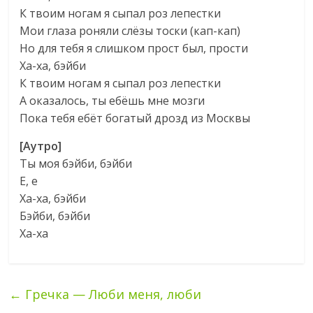
К твоим ногам я сыпал роз лепестки
Мои глаза роняли слёзы тоски (кап-кап)
Но для тебя я слишком прост был, прости
Ха-ха, бэйби
К твоим ногам я сыпал роз лепестки
А оказалось, ты ебёшь мне мозги
Пока тебя ебёт богатый дрозд из Москвы
[Аутро]
Ты моя бэйби, бэйби
Е, е
Ха-ха, бэйби
Бэйби, бэйби
Ха-ха
←
Гречка — Люби меня, люби