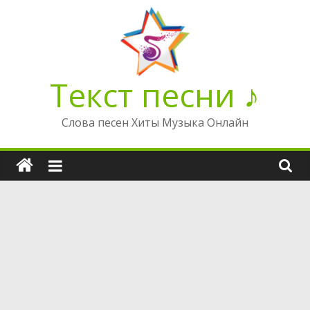
Перейти
к
содержимому
Текст песни ♪
Слова песен Хиты Музыка Онлайн