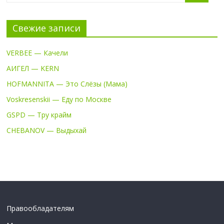
Свежие записи
VERBEE — Качели
АИГЕЛ — KERN
HOFMANNITA — Это Слёзы (Мама)
Voskresenskii — Еду по Москве
GSPD — Тру крайм
CHEBANOV — Выдыхай
Правообладателям