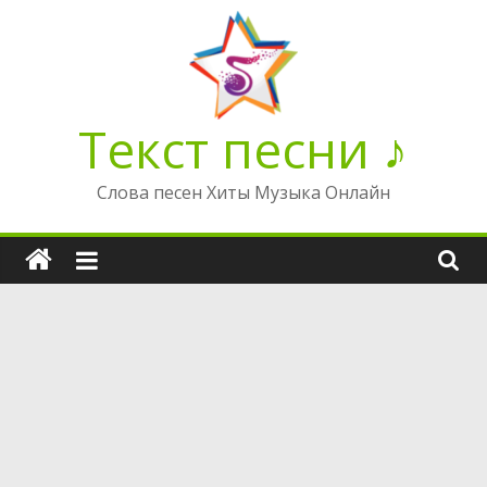
Перейти
к
содержимому
Текст песни ♪
Слова песен Хиты Музыка Онлайн