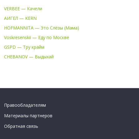
VERBEE — Качели
АИГЕЛ — KERN
HOFMANNITA — Это Слёзы (Мама)
Voskresenskii — Еду по Москве
GSPD — Тру крайм
CHEBANOV — Выдыхай
Правообладателям
Материалы партнеров
Обратная связь