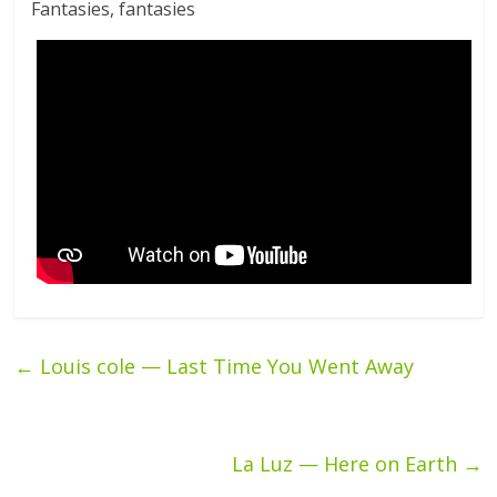
Fantasies, fantasies
←
Louis cole — Last Time You Went Away
La Luz — Here on Earth
→