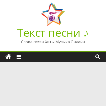
Перейти
к
содержимому
Текст песни ♪
Слова песен Хиты Музыка Онлайн