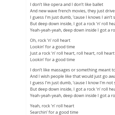
I don’t like opera and I don’t like ballet
And new wave french movies, they just driv
I guess I’m just dumb, ’cause I knows I ain’t
But deep down inside, I got a rock ‘n’ roll he
Yeah-yeah-yeah, deep down inside I got a roc
Oh, rock ‘n’ roll heart
Lookin’ for a good time
Just a rock ‘n’ roll heart, roll heart, roll heart
Lookin’ for a good time
I don’t like massages or something meant t
And I wish people like that would just go aw
I guess I’m just dumb, ’cause I know I’m not
But deep down inside, I got a rock ‘n’ roll he
Yeah-yeah-yeah, deep down inside I got a roc
Yeah, rock ‘n’ roll heart
Searchin’ for a good time