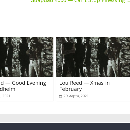
Guapdad 4000 — Can’t Stop Finessing
ed — Good Evening
Lou Reed — Xmas in
ldheim
February
, 2021
29 марта, 2021