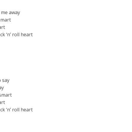
e me away
 smart
art
k ‘n’ roll heart
o say
ay
 smart
art
k ‘n’ roll heart