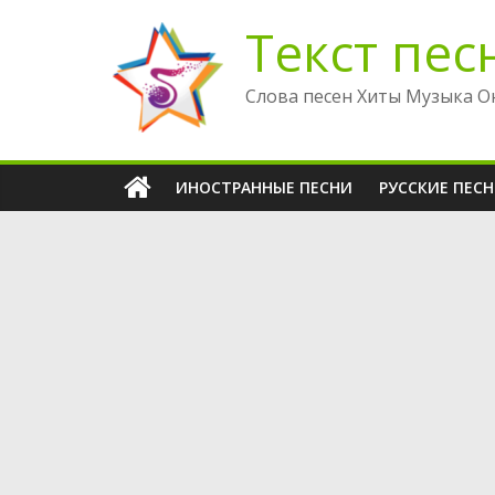
Перейти
Текст пес
к
содержимому
Слова песен Хиты Музыка О
ИНОСТРАННЫЕ ПЕСНИ
РУССКИЕ ПЕС