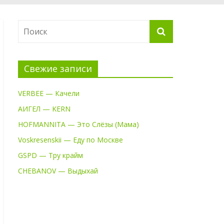
Свежие записи
VERBEE — Качели
АИГЕЛ — KERN
HOFMANNITA — Это Слёзы (Мама)
Voskresenskii — Еду по Москве
GSPD — Тру крайм
CHEBANOV — Выдыхай