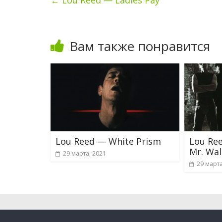
←
Lou Reed — Ladies Pay
Вам также понравится
Lou Reed — White Prism
Lou Re
Mr. Wa
29 марта, 2021
29 марта