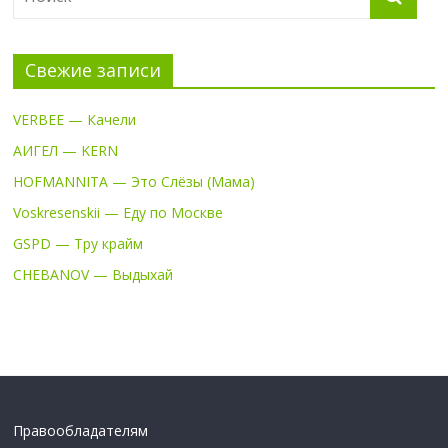
Свежие записи
VERBEE — Качели
АИГЕЛ — KERN
HOFMANNITA — Это Слёзы (Мама)
Voskresenskii — Еду по Москве
GSPD — Тру крайм
CHEBANOV — Выдыхай
Правообладателям