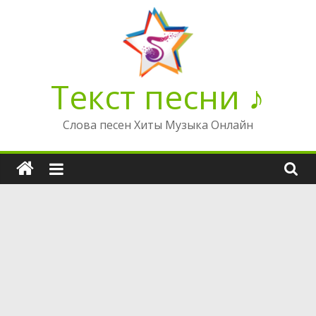
Перейти
к
содержимому
Текст песни ♪
Слова песен Хиты Музыка Онлайн