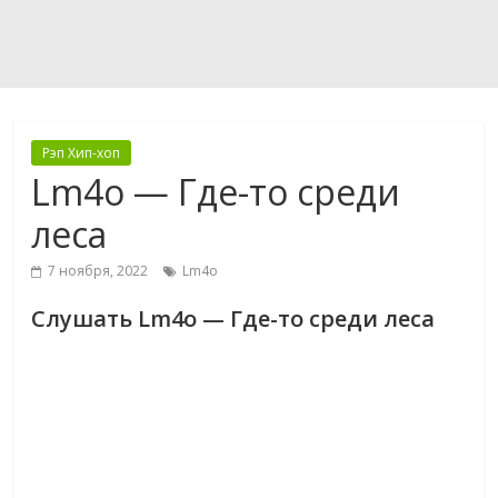
Рэп Хип-хоп
Lm4o — Где-то среди
леса
7 ноября, 2022
Lm4o
Слушать Lm4o — Где-то среди леса