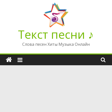
Перейти
к
содержимому
Текст песни ♪
Слова песен Хиты Музыка Онлайн