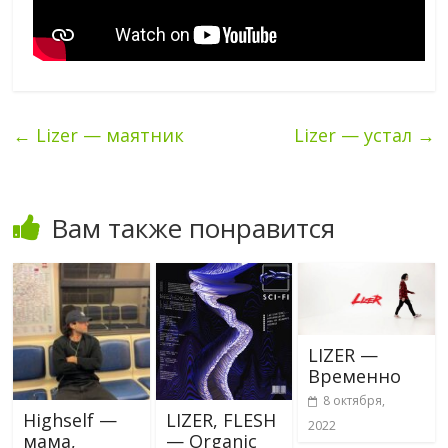
←
Lizer — маятник
Lizer — устал
→
Вам также понравится
LIZER —
Временно
8 октября,
Highself —
LIZER, FLESH
2022
мама,
— Organic