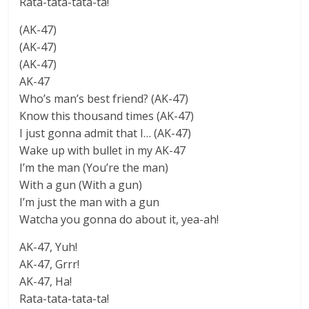
Rata-tata-tata-ta!
(AK-47)
(AK-47)
(AK-47)
AK-47
Who’s man’s best friend? (AK-47)
Know this thousand times (AK-47)
I just gonna admit that I… (AK-47)
Wake up with bullet in my AK-47
I’m the man (You’re the man)
With a gun (With a gun)
I’m just the man with a gun
Watcha you gonna do about it, yea-ah!
AK-47, Yuh!
AK-47, Grrr!
AK-47, Ha!
Rata-tata-tata-ta!