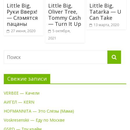
Little Big,
Little Big,
Little Big,
Руки Вверх!
Oliver Tree,
Tatarka — U
— Слэмятся
Tommy Cash
Can Take
пацаны
— Turn It Up
13 марта, 2020
27 июня, 2020
5 октября,
2021
Свежие записи
VERBEE — Качели
АИГЕЛ — KERN
HOFMANNITA — Это Слёзы (Мама)
Voskresenskii — Еду по Москве
GSPD — Тру крайм