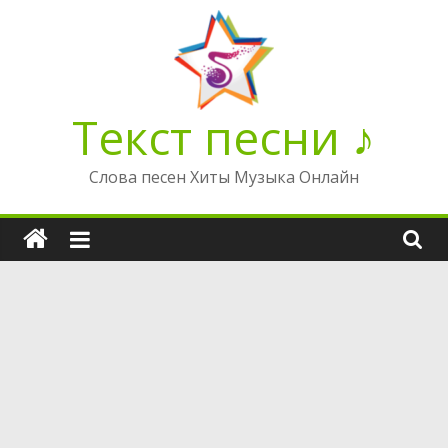
Перейти
к
содержимому
Текст песни ♪
Слова песен Хиты Музыка Онлайн