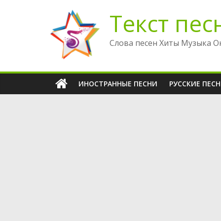
Перейти
Текст пес
к
содержимому
Слова песен Хиты Музыка О
ИНОСТРАННЫЕ ПЕСНИ
РУССКИЕ ПЕС