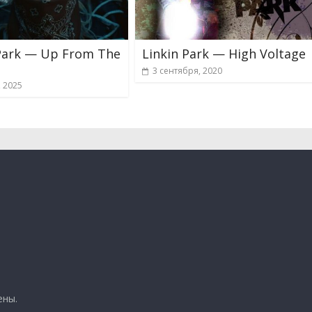
 Park — Up From The
Linkin Park — High Voltage
m
3 сентября, 2020
, 2025
ены.