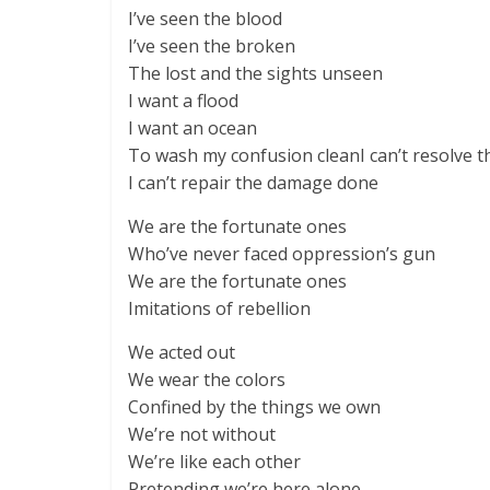
I’ve seen the blood
I’ve seen the broken
The lost and the sights unseen
I want a flood
I want an ocean
To wash my confusion cleanI can’t resolve t
I can’t repair the damage done
We are the fortunate ones
Who’ve never faced oppression’s gun
We are the fortunate ones
Imitations of rebellion
We acted out
We wear the colors
Confined by the things we own
We’re not without
We’re like each other
Pretending we’re here alone