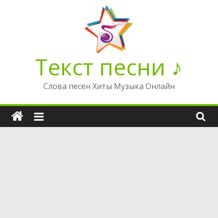
Перейти
к
содержимому
Текст песни ♪
Слова песен Хиты Музыка Онлайн