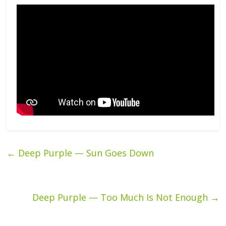
←
Deep Purple — Sun Goes Down
Deep Purple — Too Much Is Not Enough
→