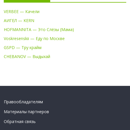
VERBEE — Качели
АИГЕЛ — KERN
HOFMANNITA — Это Слёзы (Мама)
Voskresenskii — Еду по Москве
GSPD — Тру крайм
CHEBANOV — Выдыхай
Правообладателям
Материалы партнеров
Обратная связь