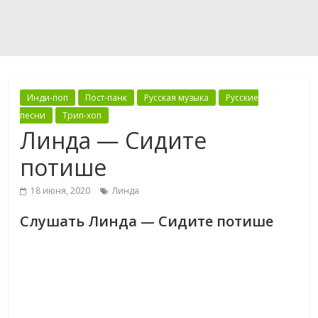
Инди-поп
Пост-панк
Русская музыка
Русские
песни
Трип-хоп
Линда — Сидите
потише
18 июня, 2020
Линда
Слушать Линда — Сидите потише