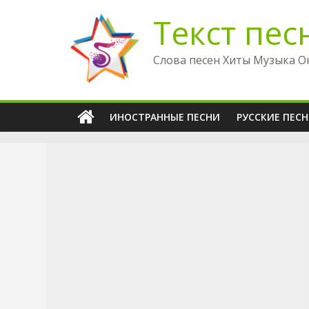
Перейти
Текст пес
к
содержимому
Слова песен Хиты Музыка О
ИНОСТРАННЫЕ ПЕСНИ
РУССКИЕ ПЕС