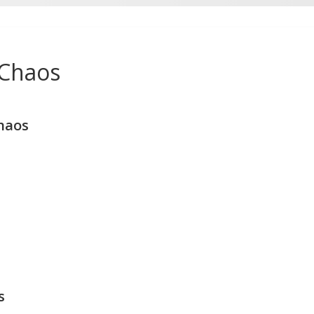
 Chaos
haos
s