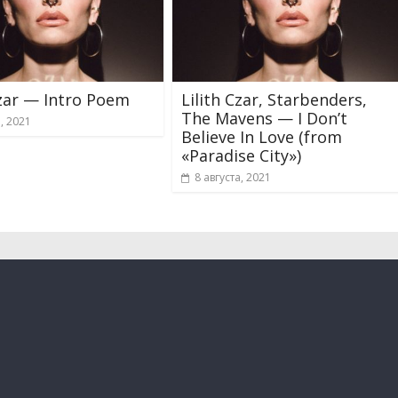
Czar — Intro Poem
Lilith Czar, Starbenders,
The Mavens — I Don’t
а, 2021
Believe In Love (from
«Paradise City»)
8 августа, 2021