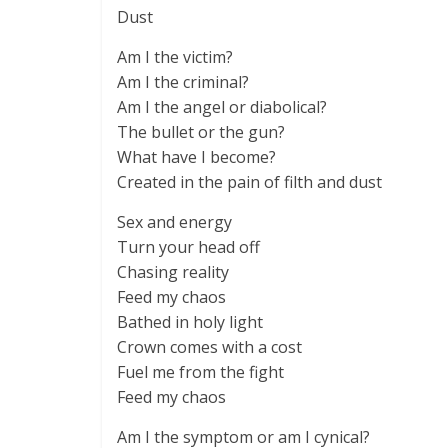
Dust
Am I the victim?
Am I the criminal?
Am I the angel or diabolical?
The bullet or the gun?
What have I become?
Created in the pain of filth and dust
Sex and energy
Turn your head off
Chasing reality
Feed my chaos
Bathed in holy light
Crown comes with a cost
Fuel me from the fight
Feed my chaos
Am I the symptom or am I cynical?