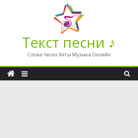
Перейти
к
содержимому
Текст песни ♪
Слова песен Хиты Музыка Онлайн