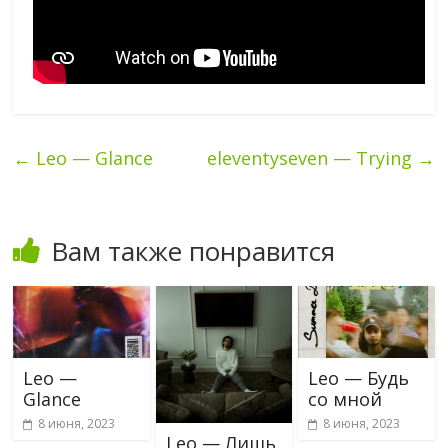
←
Leo — Glance
eleventyseven — Trying
→
Вам также понравится
Leo —
Leo — Будь
Glance
со мной
8 июня, 2023
8 июня, 2023
Leo — Лишь