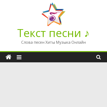
Перейти
к
содержимому
Текст песни ♪
Слова песен Хиты Музыка Онлайн