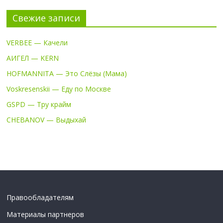
Свежие записи
VERBEE — Качели
АИГЕЛ — KERN
HOFMANNITA — Это Слёзы (Мама)
Voskresenskii — Еду по Москве
GSPD — Тру крайм
CHEBANOV — Выдыхай
Правообладателям
Материалы партнеров