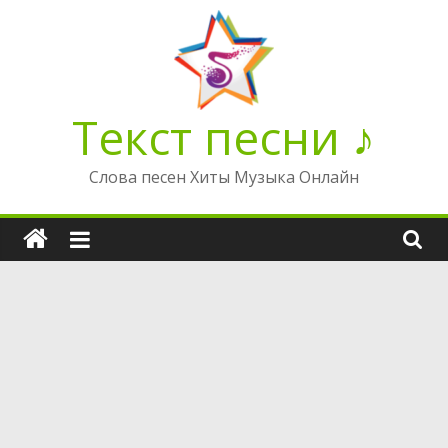
Перейти
к
содержимому
Текст песни ♪
Слова песен Хиты Музыка Онлайн