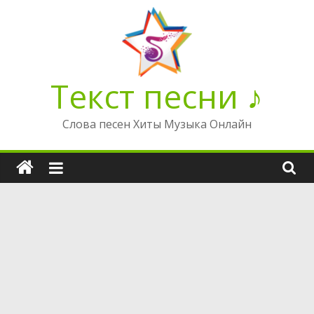
Перейти
к
содержимому
Текст песни ♪
Слова песен Хиты Музыка Онлайн