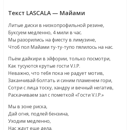
Текст LASCALA — Майами
Литые диски в низкопрофильной резине,
Буксуем медленно, 4 мили в час.
Мы разорились на фиесту в лимузине,
Чтоб пол Майами ту-ту-тупо пялилось на нас.
Пьём дайкири в эйфории, только посмотри,
Как тусуются крутые гости V.I.P.
Неважно, что тебя пока не радует мотив,
Заканчивай болтать и синим пламенем гори,
Сотри с лица тоску, хандру и вечный негатив,
Раскачиваем зал с пометкой «Гости V.I.P.»
Мы в зоне риска,
Дай огня, подлей бензина,
Уходим медленно,
Нас ждут еще дела.