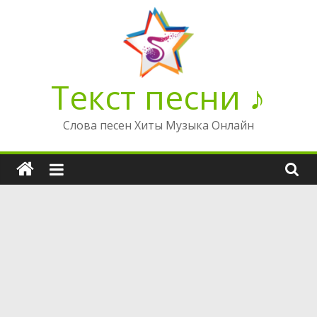
Перейти
к
содержимому
Текст песни ♪
Слова песен Хиты Музыка Онлайн