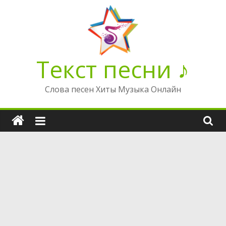
Перейти
к
содержимому
Текст песни ♪
Слова песен Хиты Музыка Онлайн