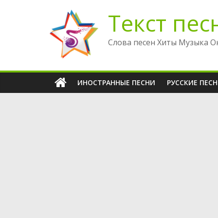
Перейти
Текст пес
к
содержимому
Слова песен Хиты Музыка О
ИНОСТРАННЫЕ ПЕСНИ
РУССКИЕ ПЕС