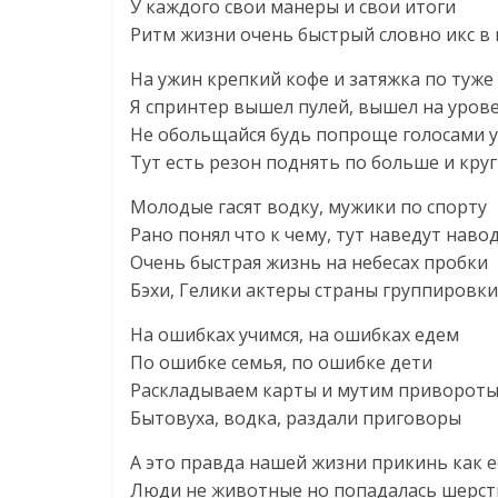
У каждого свои манеры и свои итоги
Ритм жизни очень быстрый словно икс в
На ужин крепкий кофе и затяжка по туже
Я спринтер вышел пулей, вышел на уров
Не обольщайся будь попроще голосами 
Тут есть резон поднять по больше и кру
Молодые гасят водку, мужики по спорту
Рано понял что к чему, тут наведут наво
Очень быстрая жизнь на небесах пробки
Бэхи, Гелики актеры страны группировки
На ошибках учимся, на ошибках едем
По ошибке семья, по ошибке дети
Раскладываем карты и мутим приворот
Бытовуха, водка, раздали приговоры
А это правда нашей жизни прикинь как е
Люди не животные но попадалась шерст