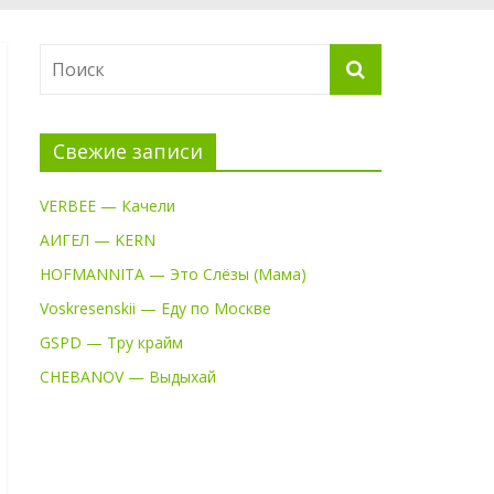
Свежие записи
VERBEE — Качели
АИГЕЛ — KERN
HOFMANNITA — Это Слёзы (Мама)
Voskresenskii — Еду по Москве
GSPD — Тру крайм
CHEBANOV — Выдыхай