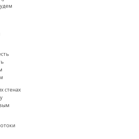
будем
ы
есть
ть
м
ом
их стенах
у
рвым
потоки