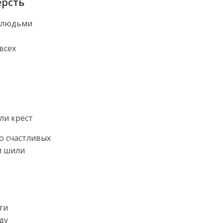
рсть
м людьми
всех
ли крест
о счастливых
и шили
ги
ду