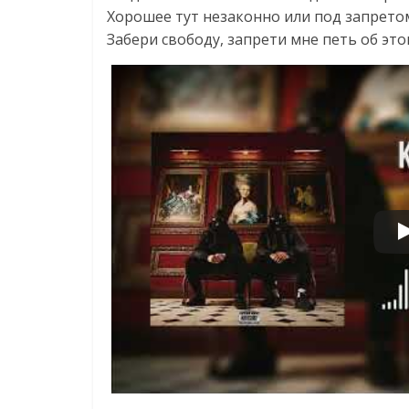
Хорошее тут незаконно или под запрето
Забери свободу, запрети мне петь об эт