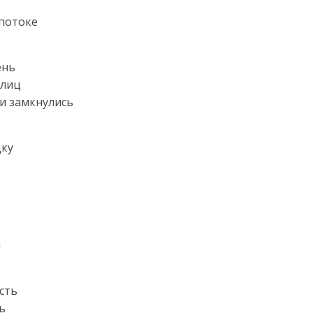
 потоке
ень
улиц
ги замкнулись
дку
ы
сть
ь