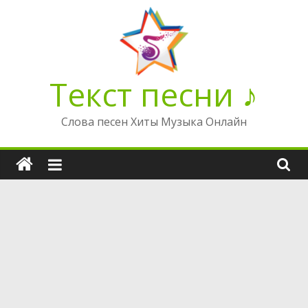
Перейти
к
содержимому
Текст песни ♪
Слова песен Хиты Музыка Онлайн