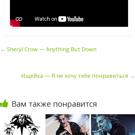
←
Sheryl Crow — Anything But Down
Ищейка — Я не хочу тебе понравиться
→
Вам также понравится